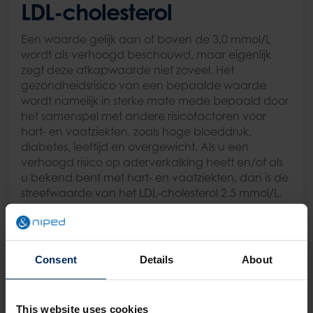
LDL-cholesterol
Een waarde gelijk aan of boven de 3,0 mmol/L
wordt als verhoogd beschouwd, maar eigenlijk
zegt deze afkapwaarde niet zoveel. Het
gezondheidsrisico van een bepaalde waarde
wordt namelijk in sterke mate mede bepaald door
het samenspel met andere risicofactoren voor
hart- en vaatziekten, zoals hoge bloeddruk,
diabetes, leeftijd en overgewicht. Als u een
verhoogd risico op aderverkalking heeft en/of als
u bekend bent met hart- en vaatziekten, dan is de
streefwaarde van het LDL-cholesterol 2.5 mmol/L.
Triglyceriden
Een normale triglyceridenwaarde ligt onder de 2,0
Consent
Details
About
mmol/L. Een waarde gelijk aan of hoger dan 2,0
wordt als minder gezond beschouwd.
This website uses cookies