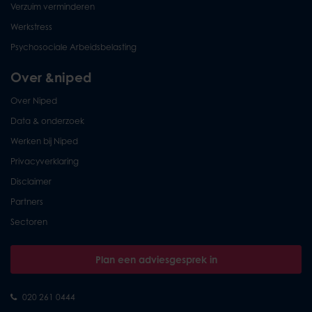
Verzuim verminderen
Werkstress
Psychosociale Arbeidsbelasting
Over &niped
Over Niped
Data & onderzoek
Werken bij Niped
Privacyverklaring
Disclaimer
Partners
Sectoren
Plan een adviesgesprek in
020 261 0444