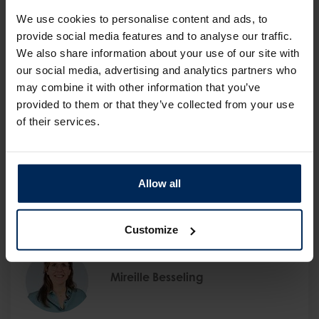
HDL-cholesterol
We use cookies to personalise content and ads, to
provide social media features and to analyse our traffic.
HDL-cholesterol wordt het goede cholesterol
We also share information about your use of our site with
genoemd, omdat het in staat is het slechte
our social media, advertising and analytics partners who
cholesterol uit het bloed weg te vangen en af te
voeren via de lever naar de darmen. Het HDL mag
may combine it with other information that you’ve
dus hoog zijn. Een HDL gelijk aan of onder de 1,0
provided to them or that they’ve collected from your use
mmol/L voor mannen en gelijk aan of onder de 1,2
of their services.
mmol/L voor vrouwen wordt als te laag
beschouwd.
Allow all
Customize
Mireille Besseling