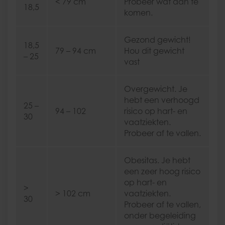
< 79 cm
Probeer wat aan te
18,5
komen.
Gezond gewicht!
18,5
79 – 94 cm
Hou dit gewicht
– 25
vast
Overgewicht. Je
hebt een verhoogd
25 –
94 – 102
risico op hart- en
30
vaatziekten.
Probeer af te vallen.
Obesitas. Je hebt
een zeer hoog risico
op hart- en
>
> 102 cm
vaatziekten.
30
Probeer af te vallen,
onder begeleiding