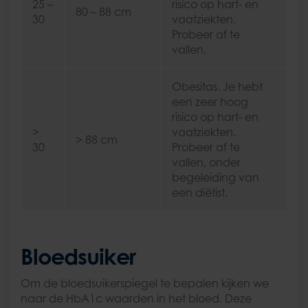
25 –
risico op hart- en
80 – 88 cm
30
vaatziekten.
Probeer af te
vallen.
Obesitas. Je hebt
een zeer hoog
risico op hart- en
>
vaatziekten.
> 88 cm
30
Probeer af te
vallen, onder
begeleiding van
een diëtist.
Bloedsuiker
Om de bloedsuikerspiegel te bepalen kijken we
naar de HbA1c waarden in het bloed. Deze