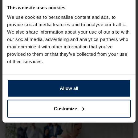
This website uses cookies
We use cookies to personalise content and ads, to
provide social media features and to analyse our traffic.
We also share information about your use of our site with
our social media, advertising and analytics partners who
4 juni 2026
may combine it with other information that you’ve
provided to them or that they’ve collected from your use
Mentale gezondheid op het werk:
of their services.
verder kijken dan de cijfers
Duurzame Inzetbaarheid
Gezonde organisatie
Allow all
Customize