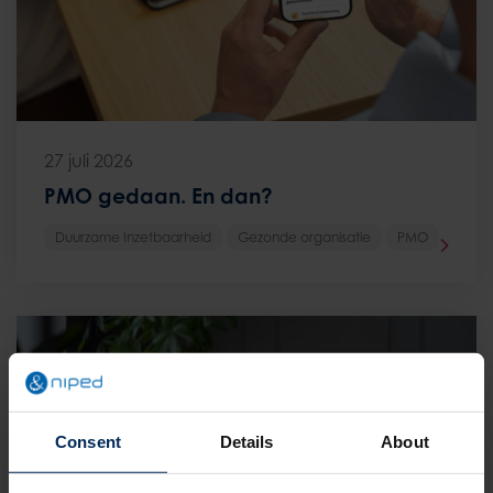
27 juli 2026
PMO gedaan. En dan?
Duurzame Inzetbaarheid
Gezonde organisatie
PMO
Consent
Details
About