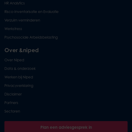
HR Analytics
Risco-Inventarisatie en Evaluatie
Verzuim verminderen
Werkstress
Psychosociale Arbeidsbelasting
Over &niped
Over Niped
Data & onderzoek
Werken bij Niped
Privacyverklaring
Disclaimer
Partners
Sectoren
Plan een adviesgesprek in