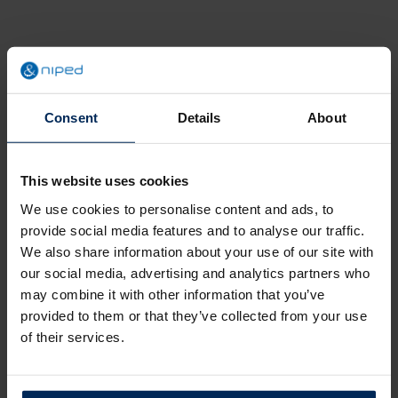
plaats?
Consent
Details
About
4 oktober 2018
Wat zijn de normaalwaarden?
This website uses cookies
We use cookies to personalise content and ads, to
provide social media features and to analyse our traffic.
We also share information about your use of our site with
our social media, advertising and analytics partners who
Waarop wordt het urinemonster
onderzocht?
may combine it with other information that you’ve
provided to them or that they’ve collected from your use
of their services.