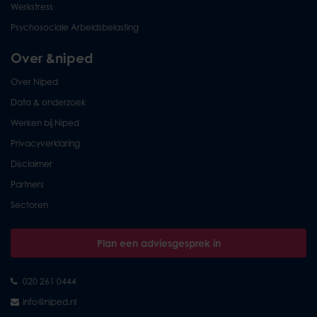
Werkstress
Psychosociale Arbeidsbelasting
Over &niped
Over Niped
Data & onderzoek
Werken bij Niped
Privacyverklaring
Disclaimer
Partners
Sectoren
Plan een adviesgesprek in
020 261 0444
info@niped.nl