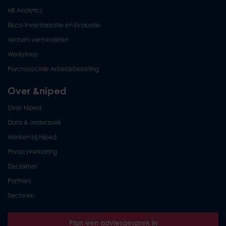
HR Analytics
Risco-Inventarisatie en Evaluatie
Verzuim verminderen
Werkstress
Psychosociale Arbeidsbelasting
Over &niped
Over Niped
Data & onderzoek
Werken bij Niped
Privacyverklaring
Disclaimer
Partners
Sectoren
Plan een adviesgesprek in