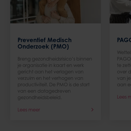
Preventief Medisch
PAG
Onderzoek (PMO)
Wettel
Breng gezondheidsrisico’s binnen
PAGO h
je organisatie in kaart en werk
te zet
gericht aan het verlagen van
over 
verzuim en het verhogen van
van je
productiviteit. De PMO is de start
aan ee
van een datagedreven
Lees 
gezondheidsbeleid.
Lees meer