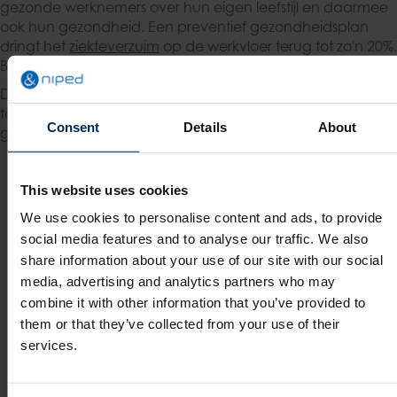
gezonde werknemers over hun eigen leefstijl en daarmee
ook hun gezondheid. Een preventief gezondheidsplan
dringt het
ziekteverzuim
op de werkvloer terug tot zo'n 20%.
Bovendien stijgt
productiviteit
met zo’n 10%.
De
whitepaper Integraal Beleid
staat daarom vol met tips,
tools, geschikte programma’s en aanbevelingen voor een
Consent
Details
About
gezonde werkvloer.
6 stappen voor meer vitaliteit
This website uses cookies
op de werkvloer
We use cookies to personalise content and ads, to provide
social media features and to analyse our traffic. We also
share information about your use of our site with our social
media, advertising and analytics partners who may
combine it with other information that you’ve provided to
them or that they’ve collected from your use of their
services.