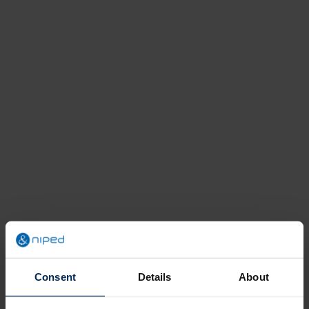
22 juli 2025
Webinar: de nieuwste data over
inzetbaarheid en verzuim
Data
Duurzame Inzetbaarheid
Video
Consent
Details
About
3 oktober 2018