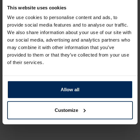
Een kijkje achter de schermen: de
checkbox
This website uses cookies
We use cookies to personalise content and ads, to
Persoonlijke Gezondheidscheck
Video
provide social media features and to analyse our traffic.
We also share information about your use of our site with
our social media, advertising and analytics partners who
may combine it with other information that you’ve
Schrijf je in voor onze nieuwsbrief:
provided to them or that they’ve collected from your use
of their services.
Allow all
Verzend
Customize