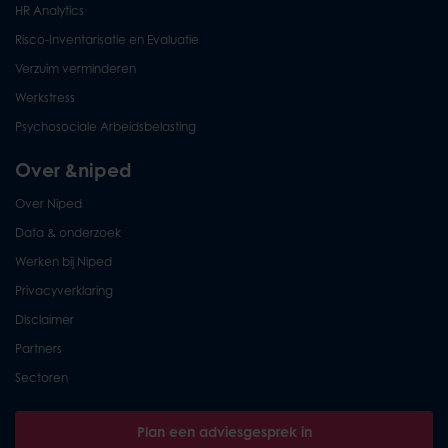
HR Analytics
Risco-Inventarisatie en Evaluatie
Verzuim verminderen
Werkstress
Psychosociale Arbeidsbelasting
Over &niped
Over Niped
Data & onderzoek
Werken bij Niped
Privacyverklaring
Disclaimer
Partners
Sectoren
Plan een adviesgesprek in