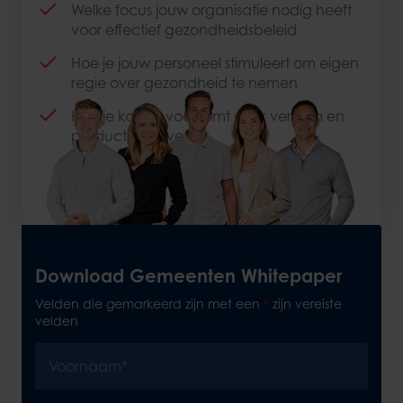
Welke focus jouw organisatie nodig heeft
voor effectief gezondheidsbeleid
Hoe je jouw personeel stimuleert om eigen
regie over gezondheid te nemen
Hoe je kosten voorkomt door verzuim en
productiviteitsverlies
Download Gemeenten Whitepaper
Velden die gemarkeerd zijn met een
*
zijn vereiste
velden