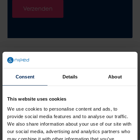
Verzenden
Onze adviseurs staan voor je klaar om je alles te
vertellen
Consent
Details
About
Vraag een adviesgespek aan
This website uses cookies
We use cookies to personalise content and ads, to
Of bel direct met 020 261 0444
provide social media features and to analyse our traffic.
We also share information about your use of our site with
our social media, advertising and analytics partners who
may combine it with other information that you’ve