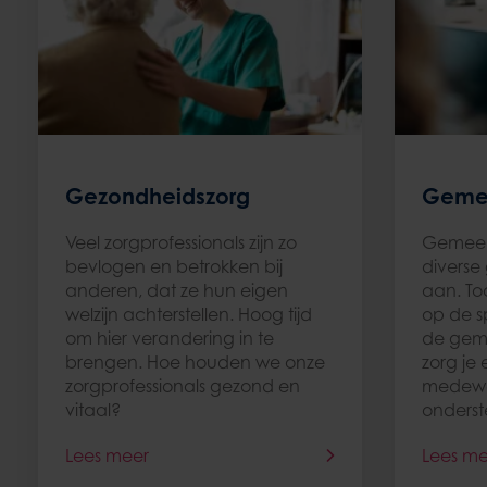
Gezondheidszorg
Geme
Veel zorgprofessionals zijn zo
Gemeen
bevlogen en betrokken bij
diverse
anderen, dat ze hun eigen
aan. To
welzijn achterstellen. Hoog tijd
op de s
om hier verandering in te
de gem
brengen. Hoe houden we onze
zorg je
zorgprofessionals gezond en
medewe
vitaal?
onders
Lees meer
Lees me