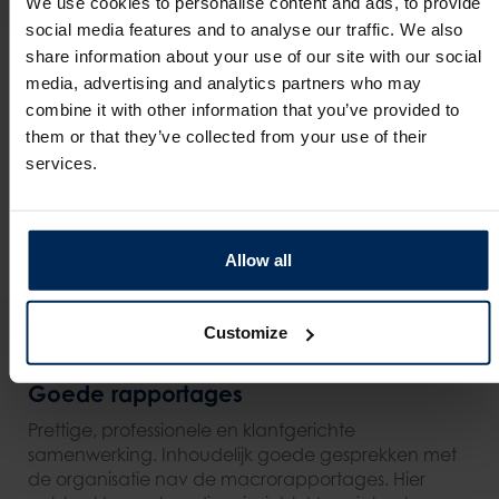
We use cookies to personalise content and ads, to provide
social media features and to analyse our traffic. We also
share information about your use of our site with our social
media, advertising and analytics partners who may
Hele prettige samenwerking
combine it with other information that you’ve provided to
Hele prettige samenwerking, korte lijnen en staan je
them or that they’ve collected from your use of their
altijd snel te woord.
services.
Achmea
Anique Hogeman
Allow all
Customize
Goede rapportages
Prettige, professionele en klantgerichte
samenwerking. Inhoudelijk goede gesprekken met
de organisatie nav de macrorapportages. Hier