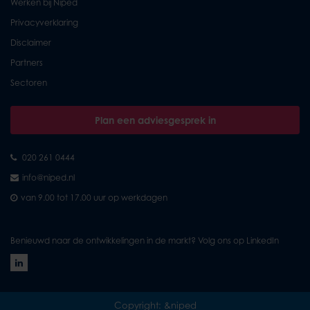
Werken bij Niped
Privacyverklaring
Disclaimer
Partners
Sectoren
Plan een adviesgesprek in
020 261 0444
info@niped.nl
van 9.00 tot 17.00 uur op werkdagen
Benieuwd naar de ontwikkelingen in de markt? Volg ons op LinkedIn
Copyright: &niped