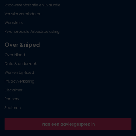
Risco-Inventarisatie en Evaluatie
Verzuim verminderen
Werkstress
Psychosociale Arbeidsbelasting
Over &niped
Over Niped
Data & onderzoek
Werken bij Niped
Privacyverklaring
Disclaimer
Partners
Sectoren
Plan een adviesgesprek in