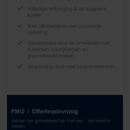
Volledige ontzorging & de laagste in
kosten
Voor alle bedrijven een passende
oplossing
Geadviseerd door en ontwikkeld met
huisartsen, bedrijfsartsen en
gezondheidsfondsen
Vergoeding door veel zorgverzekeraars
PMO | Offerteaanvraag
Velden die gemarkeerd zijn met een
*
zijn vereiste
velden