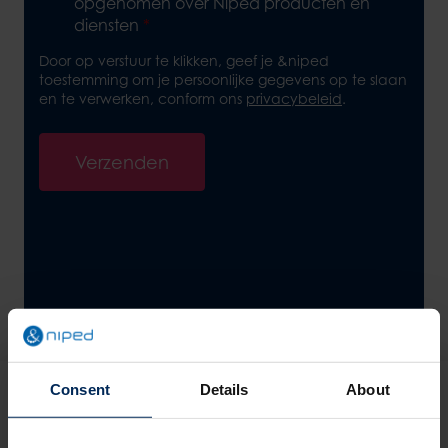
opgenomen over Niped producten en
diensten
*
Door op verstuur te klikken, geef je &niped
toestemming om je persoonlijke gegevens op te slaan
en te verwerken, conform ons
privacybeleid
.
Verzenden
Consent
Details
About
Onze adviseurs staan voor je klaar om je alles te