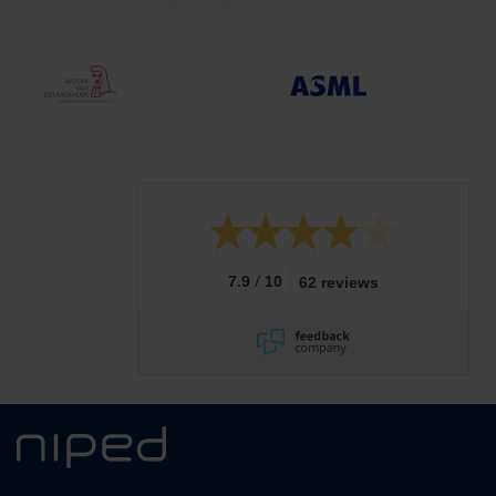
/
7.9
10
62 reviews