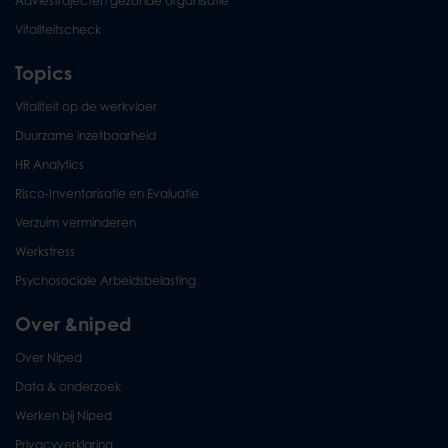
Adviestrajecten gezonde organisatie
Vitaliteitscheck
Topics
Vitaliteit op de werkvloer
Duurzame inzetbaarheid
HR Analytics
Risco-Inventarisatie en Evaluatie
Verzuim verminderen
Werkstress
Psychosociale Arbeidsbelasting
Over &niped
Over Niped
Data & onderzoek
Werken bij Niped
Privacyverklaring