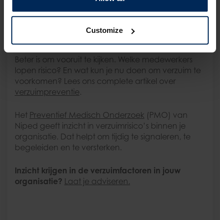
soorten verzuim kunnen deels voorkomen worden.
Toch richten veel organisaties zich vooral op het
registreren van verzuim achteraf. Wie is ziek, hoe
Customize
lang en wat kost dat?
Beter is om vooruit te kijken. Welke medewerkers
lopen risico? En wat kun je nu doen om verzuim te
voorkomen? Lees ons complete artikel over
verzuimpreventie
.
Het
Preventief Medisch Onderzoek
(PMO) van
Niped geeft inzicht in verzuimrisico’s binnen je
organisatie. Dat helpt om tijdig te signaleren, te
begeleiden en te versterken.
Inzicht krijgen in de verzuimfactoren in jouw
organisatie?
Laat je adviseren.