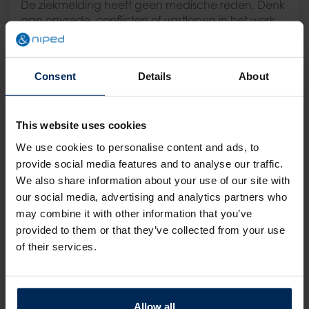
De ziekmelding heeft geen medische reden. Denk
aan onvrede, conflicten of vastlopen in het werk.
Het komt weinig voor, maar wijst vaak op
structurele problemen binnen de organisatie.
Aandacht en dialoog zijn hier belangrijker dan
Consent
Details
About
oordeel.
Roze verzuim
This website uses cookies
De medewerker is ziek maar werkt toch door. Dit
We use cookies to personalise content and ads, to
heet ook wel presenteïsme. Het lijkt positief, maar
provide social media features and to analyse our traffic.
het verlaagt de productiviteit en vergroot de kans
op serieuze uitval. Vaak ligt de oorzaak in
We also share information about your use of our site with
werkdruk, verantwoordelijkheidsgevoel of een
our social media, advertising and analytics partners who
onveilige werkcultuur.
may combine it with other information that you’ve
provided to them or that they’ve collected from your use
Wat hebben deze soorten
of their services.
verzuim gemeen?
Of het nu kort of langdurig is, wit of grijs, alle
Allow all