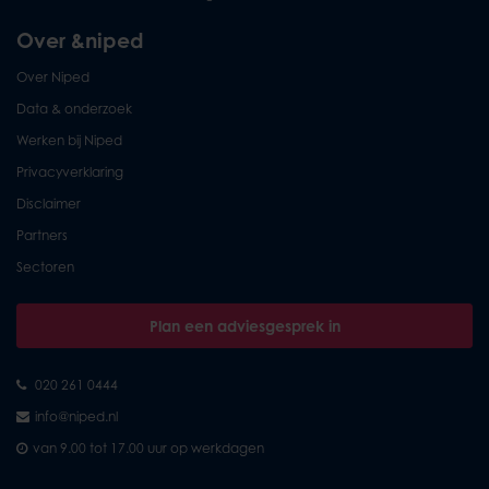
Over &niped
Over Niped
Data & onderzoek
Werken bij Niped
Privacyverklaring
Disclaimer
Partners
Sectoren
Plan een adviesgesprek in
020 261 0444
info@niped.nl
van 9.00 tot 17.00 uur op werkdagen