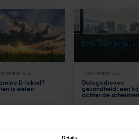
december 2020
13 november 2020
tamine D-tekort?
Datagedreven
ten is weten
gezondheid: een kij
achter de scherme
rsoonlijke Gezondheidscheck
Data
Details