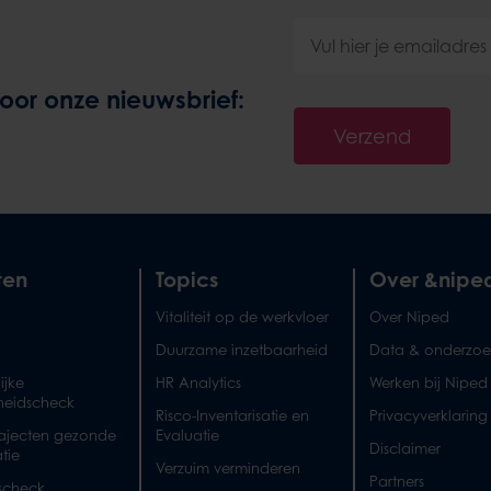
 voor onze nieuwsbrief:
Verzend
ten
Topics
Over &nipe
Vitaliteit op de werkvloer
Over Niped
Duurzame inzetbaarheid
Data & onderzoe
ijke
HR Analytics
Werken bij Niped
eidscheck
Risco-Inventarisatie en
Privacyverklaring
rajecten gezonde
Evaluatie
Disclaimer
tie
Verzuim verminderen
Partners
tscheck