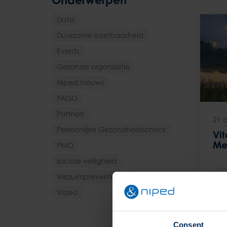
Data
Duurzame Inzetbaarheid
Events
Gezonde organisatie
Niped nieuws
PAGO
Partners
21 
Persoonlijke Gezondheidscheck
Vi
Me
PMO
sociale veiligheid
Pe
Verzuimpreventie
Video
Consent