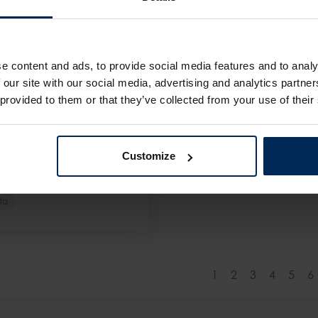
e content and ads, to provide social media features and to analy
 our site with our social media, advertising and analytics partn
 provided to them or that they’ve collected from your use of their
bruari 2015
Health op maat
Customize
orkomt verzuim
rknemer
ta
1
2
3
4
5
6