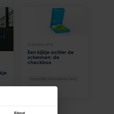
3 oktober 2018
Een kijkje achter de
schermen: de
checkbox
kje
n
Persoonlijke Gezondheidscheck
Video
About