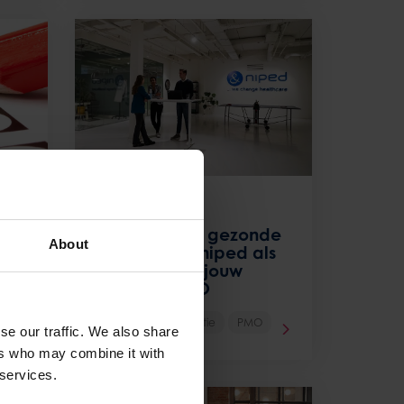
17 juli 2023
ve
Op naar een gezonde
About
werkvloer: &niped als
partner voor jouw
PAGO of PMO
Gezonde organisatie
PMO
se our traffic. We also share
ers who may combine it with
 services.