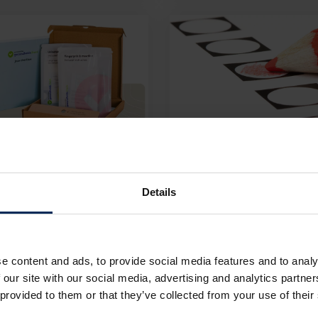
anuari 2024
16 november 2023
t is een PMO?
Stemhulp Preventie
Details
Gezondheidszorg |
2023
MO
Niped nieuws
e content and ads, to provide social media features and to analy
 our site with our social media, advertising and analytics partn
 provided to them or that they’ve collected from your use of their