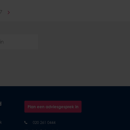
7
d
Plan een adviesgesprek in
k
020 261 0444