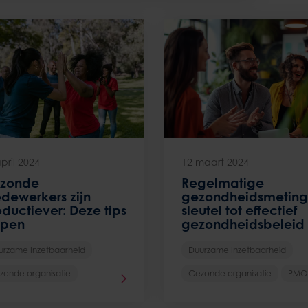
pril 2024
12 maart 2024
zonde
Regelmatige
dewerkers zijn
gezondheidsmeting
ductiever: Deze tips
sleutel tot effectief
lpen
gezondheidsbeleid
urzame Inzetbaarheid
Duurzame Inzetbaarheid
zonde organisatie
Gezonde organisatie
PMO