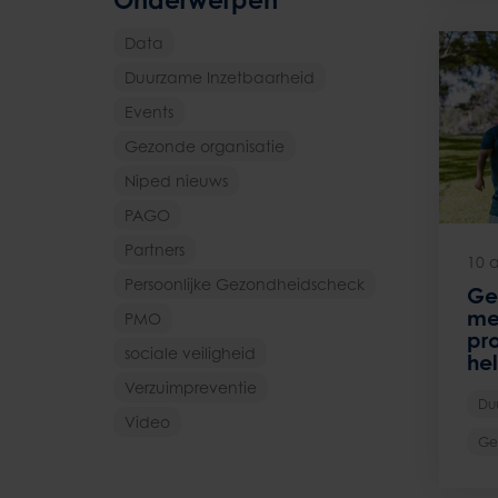
Data
Duurzame Inzetbaarheid
Events
Gezonde organisatie
Niped nieuws
PAGO
Partners
10 a
Persoonlijke Gezondheidscheck
Ge
me
PMO
pro
sociale veiligheid
he
Verzuimpreventie
Du
Video
Ge