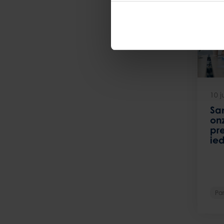
10 j
Sa
onz
pr
ie
Par