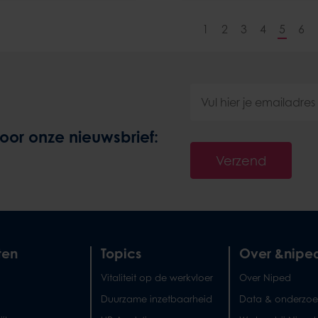
1
2
3
4
5
6
 voor onze nieuwsbrief:
Verzend
ten
Topics
Over &nipe
Vitaliteit op de werkvloer
Over Niped
Duurzame inzetbaarheid
Data & onderzoe