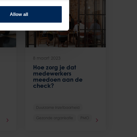
Allow all
8 maart 2023
Hoe zorg je dat
medewerkers
meedoen aan de
check?
Duurzame Inzetbaarheid
Gezonde organisatie
PMO