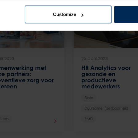
Customize
uli 2023
25 april 2023
menwerking met
HR Analytics voor
e partners:
gezonde en
eventieve zorg voor
productieve
dereen
medewerkers
Data
Duurzame Inzetbaarheid
tners
PMO