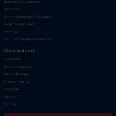
Duurzame inzetbaarheid
HR Analytics
Risco-Inventarisatie en Evaluatie
Verzuim verminderen
Werkstress
Psychosociale Arbeidsbelasting
Over &niped
Over Niped
Data & onderzoek
Werken bij Niped
Privacyverklaring
Disclaimer
Partners
Sectoren