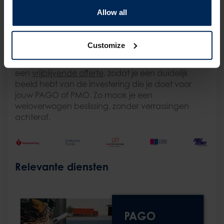
checkbox
. Als werkgever spaar je daardoor flink
Allow all
wat geld uit. Via de
(collectieve) zorgverzekeraar
loopt dit voordeel nog verder op.
Customize
Benieuwd naar het kostenplaatje? Op basis van
jouw wensen maken wij de kosten snel inzichtelijk in
een
vrijblijvende offerte
, zodat je een duidelijk
beeld hebt van de investering die je doet voor
jouw PAGO of PMO. Zo maak je een
weloverwogen beslissing, zonder verrassingen
achteraf.
Relevante diensten