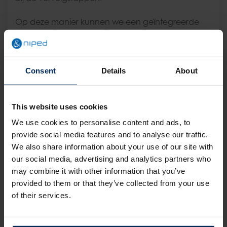
Op deze manier kunnen we een geïntegreerde
aanpak bieden waarbij zowel &niped als
arbodiensten samenwerken om de gezondheid
en het welzijn van je medewerkers te
optimaliseren.
Consent
Details
About
Transparant (en voordelig)
kostenplaatje
This website uses cookies
We use cookies to personalise content and ads, to
Uiteraard is het ook belangrijk om tot slot te kijken
provide social media features and to analyse our traffic.
naar het kostenplaatje. De Persoonlijke
We also share information about your use of our site with
Gezondheidscheck is gebaseerd op gevalideerde
our social media, advertising and analytics partners who
vragenlijsten en metingen. Zo sporen we efficiënt
may combine it with other information that you’ve
mensen met verhoogde risico’s op en worden
provided to them or that they’ve collected from your use
geen overbodige onderzoeken
ingezet.
of their services.
Bovendien zijn al onze metingen door de
medewerker zelf uit te voeren, dankzij onze unieke