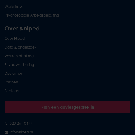
Werkstress
Psychosociale Arbeidsbelasting
Over &niped
Over Niped
Data & onderzoek
Werken bij Niped
Privacyverklaring
Disclaimer
Partners
Sectoren
Plan een adviesgesprek in
020 261 0444
info@niped.nl