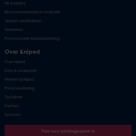
HR Analytics
Risco-Inventarisatie en Evaluatie
Verzuim verminderen
Werkstress
Psychosociale Arbeidsbelasting
Over &niped
Over Niped
Data & onderzoek
Werken bij Niped
Privacyverklaring
Disclaimer
Partners
Sectoren
Plan een adviesgesprek in