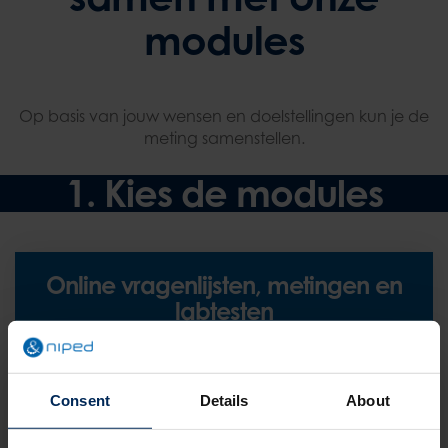
modules
Op basis van jouw wensen en doelstellingen kun je de
meting samenstellen.
1. Kies de modules
Online vragenlijsten, metingen en
labtesten
Basis gezondheidscheck
Consent
Details
About
Persoonlijke gezondheidsomgeving