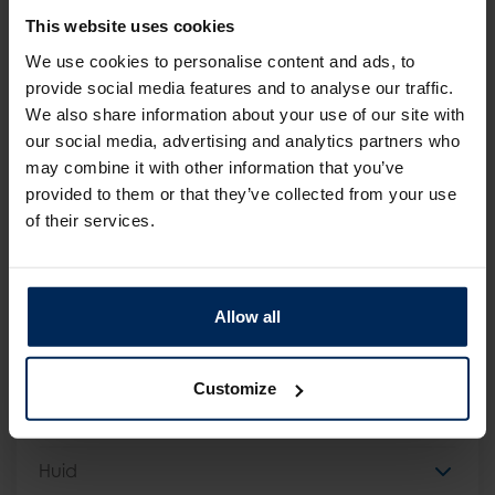
This website uses cookies
Vragenlijst Gezondheid, vitaliteit & leefstijl
We use cookies to personalise content and ads, to
Meting van BMI en buikomvang
provide social media features and to analyse our traffic.
We also share information about your use of our site with
Meting van bloeddruk en hartslag
our social media, advertising and analytics partners who
may combine it with other information that you’ve
Labtest voor cholesterol- en diabetesprofiel
provided to them or that they’ve collected from your use
of their services.
Online vragenlijsten
Mentale gezondheid
Allow all
Gezond aan het werk
Inzetbaarheid & werkplezier
Customize
Gezond door de overgang
Huid