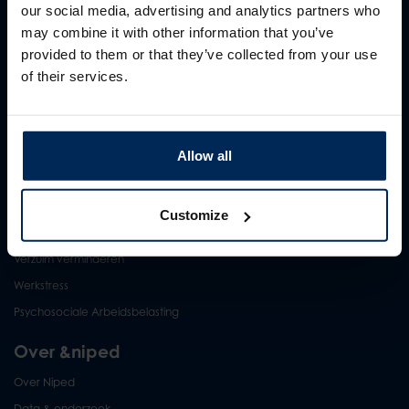
PAGO
our social media, advertising and analytics partners who
Persoonlijke gezondheidscheck
may combine it with other information that you’ve
provided to them or that they’ve collected from your use
Adviestrajecten gezonde organisatie
of their services.
Vitaliteitscheck
Topics
Vitaliteit op de werkvloer
Allow all
Duurzame inzetbaarheid
HR Analytics
Customize
Risco-Inventarisatie en Evaluatie
Verzuim verminderen
Werkstress
Psychosociale Arbeidsbelasting
Over &niped
Over Niped
Data & onderzoek