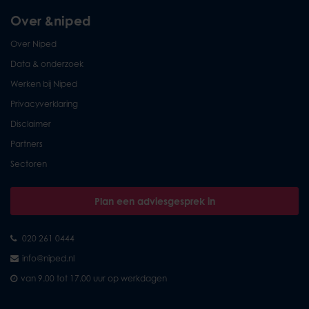
Over &niped
Over Niped
Data & onderzoek
Werken bij Niped
Privacyverklaring
Disclaimer
Partners
Sectoren
Plan een adviesgesprek in
020 261 0444
info@niped.nl
van 9.00 tot 17.00 uur op werkdagen