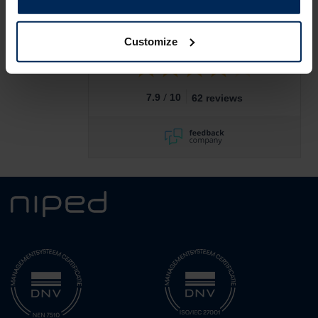
Customize
/
7.9
10
62 reviews