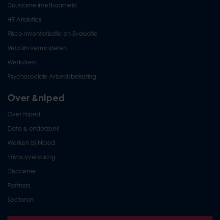
Duurzame inzetbaarheid
HR Analytics
Risco-Inventarisatie en Evaluatie
Verzuim verminderen
Werkstress
Psychosociale Arbeidsbelasting
Over &niped
Over Niped
Data & onderzoek
Werken bij Niped
Privacyverklaring
Disclaimer
Partners
Sectoren