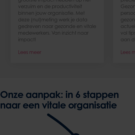
verzuim en de productiviteit
Gezon
binnen jouw organisatie. Met
persoo
deze (nul)meting werk je data
gezon
gedreven naar gezonde en vitale
actue
medewerkers. Van inzicht naar
vol ti
impact!
aan d
Lees meer
Lees 
Onze aanpak: in 6 stappen
naar een vitale organisatie