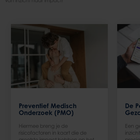
Van inzicht naar impact!
Preventief Medisch
De P
Onderzoek (PMO)
Gezo
Hiermee breng je de
Een g
risicofactoren in kaart die de
inzich
grootste impact hebben op het
precie