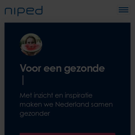
Toggle
Voor een gezonde
w
e
r
k
v
|
Met inzicht en inspiratie
maken we Nederland samen
gezonder